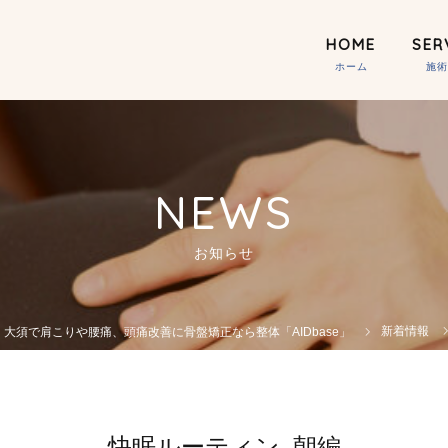
HOME
SER
NEWS
お知らせ
新着情報
大須で肩こりや腰痛、頭痛改善に骨盤矯正なら整体「AIDbase」
快眠ルーティン_朝編