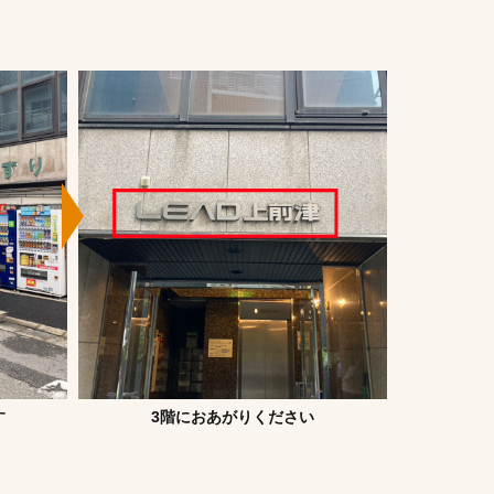
す
3階におあがりください